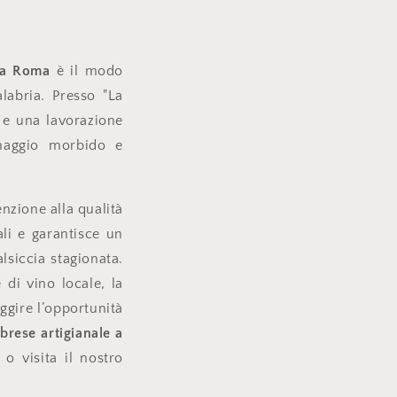
e a Roma
è il modo
labria. Presso "La
o e una lavorazione
rmaggio morbido e
enzione alla qualità
li e garantisce un
siccia stagionata.
di vino locale, la
ggire l’opportunità
brese artigianale a
 o visita il nostro