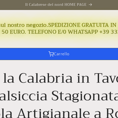
Il Calabrese del nord HOME PAGE
uto sul nostro negozio.SPEDIZIONE GRATUIT
I 50 EURO. TELEFONO E/0 WHATSAPP +39 33
Carrello
 la Calabria in Tav
alsiccia Stagionat
la Artigianale a 