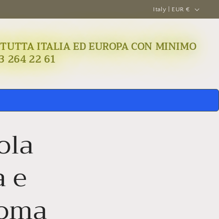
C
Italy | EUR €
o
u
A IN TUTTA ITALIA ED EUROPA CON MINIMO
n
3 264 22 61
t
r
y
/
r
ola
e
g
a e
i
o
Roma
n