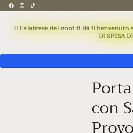
Skip to
Facebook
Instagram
TikTok
content
Il Calabrese del nord ti dà il benven
DI SPESA D
Porta
con S
Provo