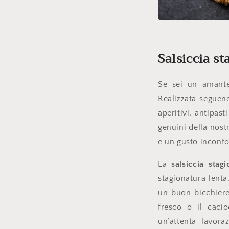
Salsiccia s
Se sei un amante
Realizzata seguend
aperitivi, antipas
genuini della nost
e un gusto inconfo
La
salsiccia stagi
stagionatura lent
un buon bicchiere
fresco o il cacio
un’attenta lavora