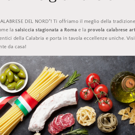
CALABRESE DEL NORD"! Ti offriamo il meglio della tradizion
come la
salsiccia stagionata a Roma
e la
provola calabrese ar
entici della Calabria e porta in tavola eccellenze uniche. Visit
te da casa!