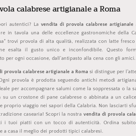
vola calabrese artigianale a Roma
pori autentici? La
vendita di provola calabrese artigianal
are in tavola una delle eccellenze gastronomiche della Ca
a" trovi provola di alta qualità, realizzata con latte fresc
 ne esalta il gusto unico e inconfondibile. Questo fo
to per ogni occasione, dall’antipasto alla cena con gli amici.
di provola calabrese artigianale a Roma
si distingue per l’att
. Ogni provola è prodotta seguendo antichi metodi artigiana
deale per accompagnare salumi come la soppressata o la sal
 su un crostone di pane calabrese o abbinata a un calice 
e proprio viaggio nei sapori della Calabria. Non lasciarti sfu
 tradizione casearia! Scopri la nostra
vendita di provola cala
i i tuoi piatti con un tocco di autenticità. Ordina subito
 a casa il meglio dei prodotti tipici calabresi.