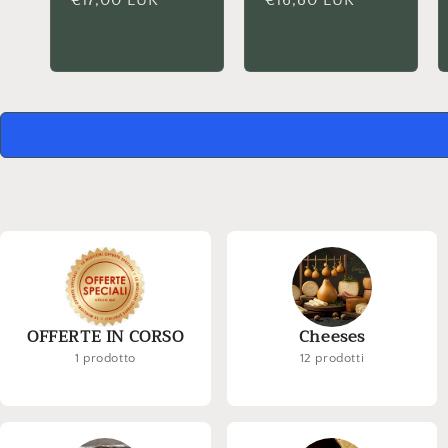
Regular
€17,00 EUR
Regular
€16,80 EUR
price
price
OFFERTE IN CORSO
Cheeses
1 prodotto
12 prodotti