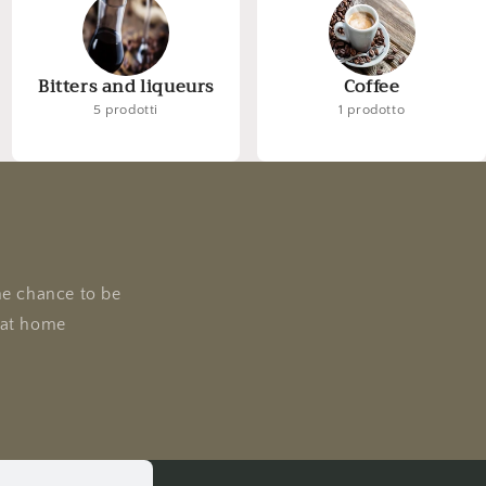
Bitters and liqueurs
Coffee
5 prodotti
1 prodotto
he chance to be
e at home