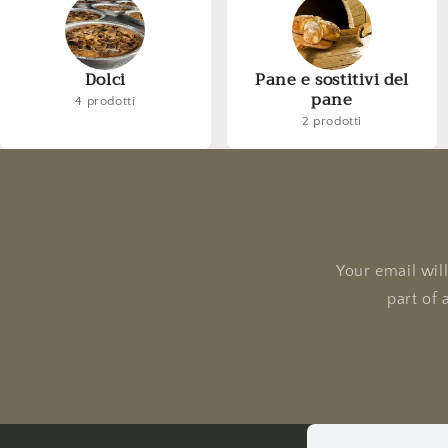
Dolci
Pane e sostitivi del
pane
4 prodotti
2 prodotti
Your email wil
part of 