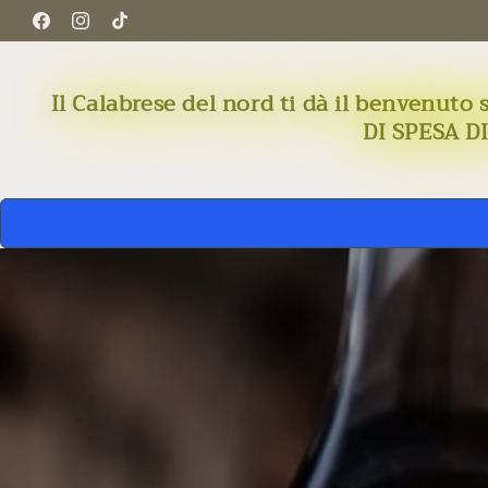
Skip to
Facebook
Instagram
TikTok
content
Il Calabrese del nord ti dà il benven
DI SPESA D