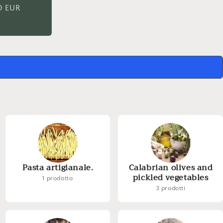
ar
0 EUR
Pasta artigianale.
Calabrian olives and
pickled vegetables
1 prodotto
3 prodotti