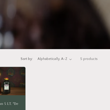
Sort by:
5 products
n 5 LT. "De