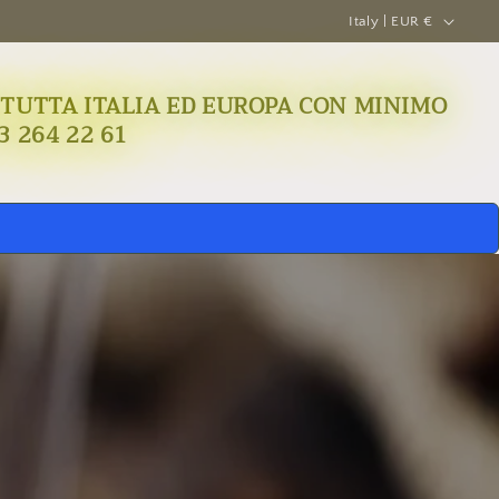
C
Italy | EUR €
o
u
A IN TUTTA ITALIA ED EUROPA CON MINIMO
n
3 264 22 61
t
r
y
/
r
e
g
i
o
n